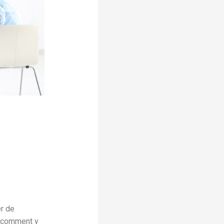
er de
s comment y