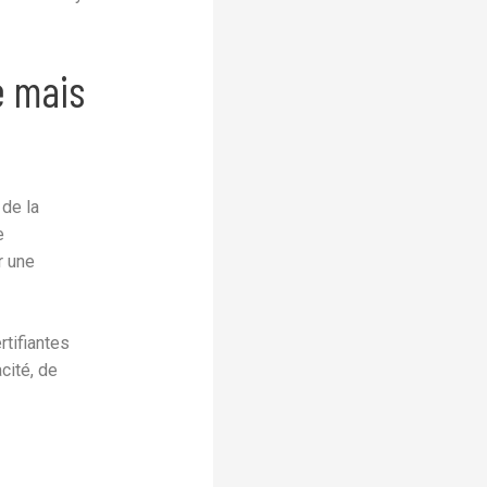
e mais
 de la
e
r une
rtifiantes
cité, de