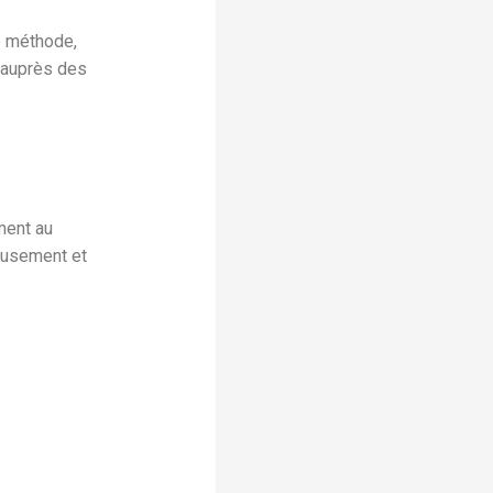
e méthode,
é auprès des
ment au
eusement et