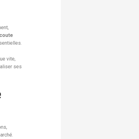
ent,
coute
entielles.
ue vite,
aliser ses
é
ons,
arché.